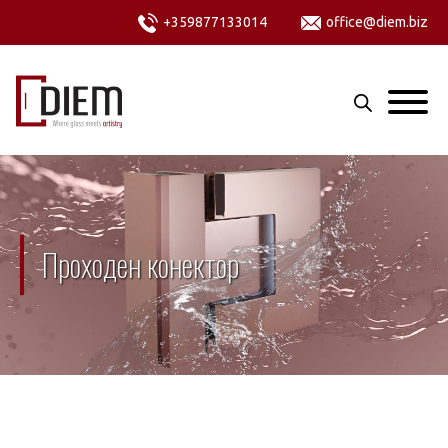
+359877133014
office@diem.biz
Проходен конектор