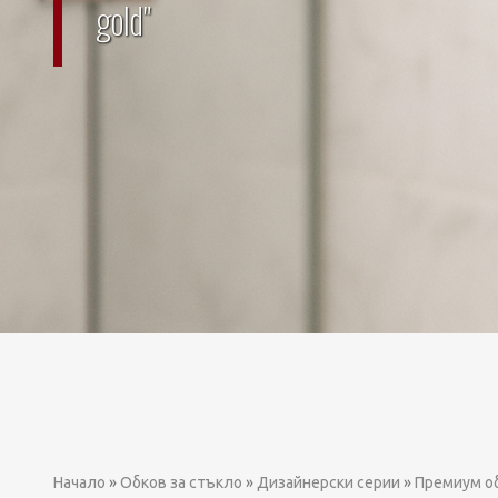
gold"
Начало
»
Обков за стъкло
»
Дизайнерски серии
»
Премиум об