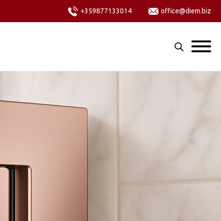
+359877133014
office@diem.biz