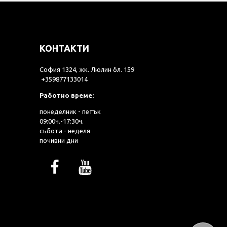
КОНТАКТИ
София 1324, жк. Люлин бл. 159
+359877133014
Работно време:
понеделник - петък
09:00ч.-17:30ч.
събота - неделя
почивни дни