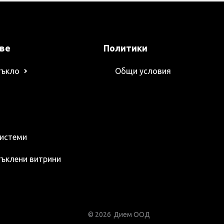
ове
Политики
тъкло
Общи условия
системи
тъклени витрини
© 2026
Дием ООД