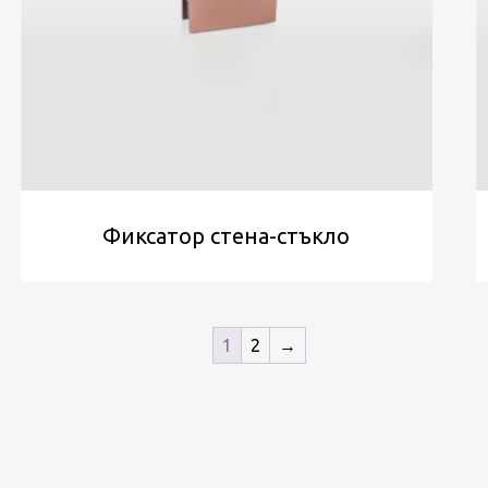
Фиксатор стена-стъкло
1
2
→