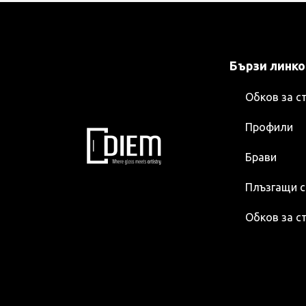
Бързи линк
Обков за с
Профили
Брави
Плъзгащи 
Обков за с