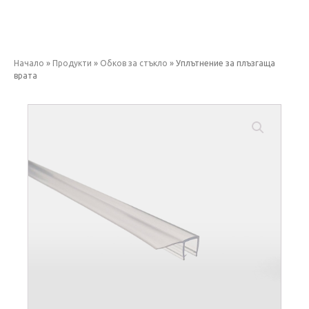
Начало
»
Продукти
»
Обков за стъкло
»
Уплътнение за плъзгаща
врата