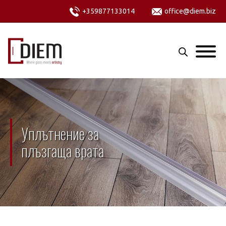
+359877133014
office@diem.biz
Уплътнение за
плъзгаща врата