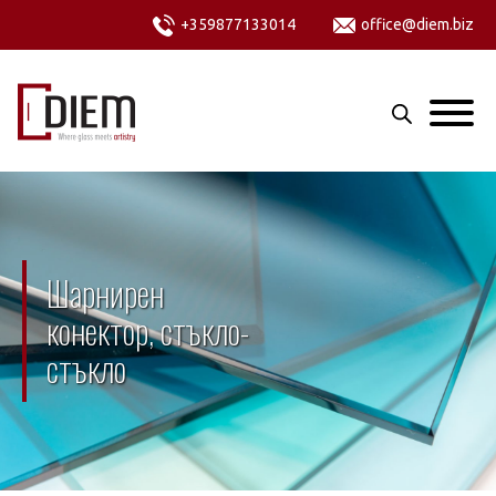
+359877133014
office@diem.biz
Шарнирен
конектор, стъкло-
стъкло