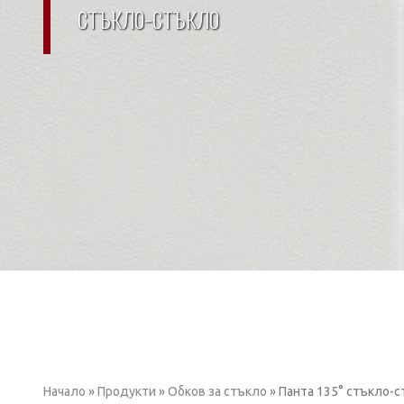
стъкло-стъкло
Начало
»
Продукти
»
Обков за стъкло
»
Панта 135° стъкло-