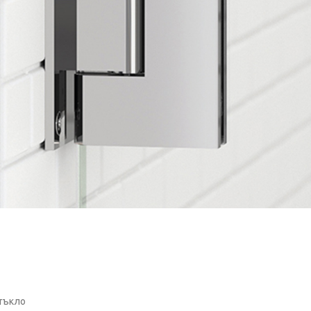
стъкло