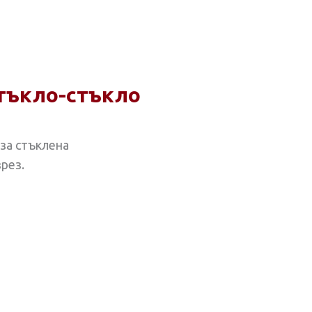
стъкло-стъкло
за стъклена
рез.