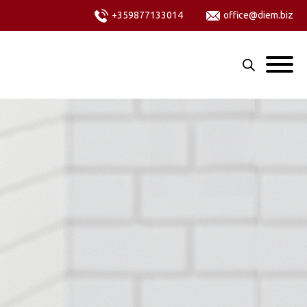
+359877133014
office@diem.biz