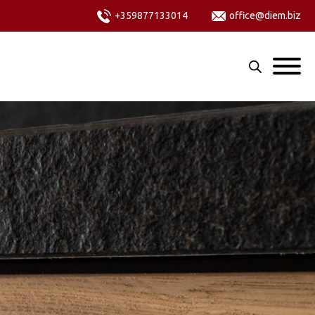
+359877133014
office@diem.biz