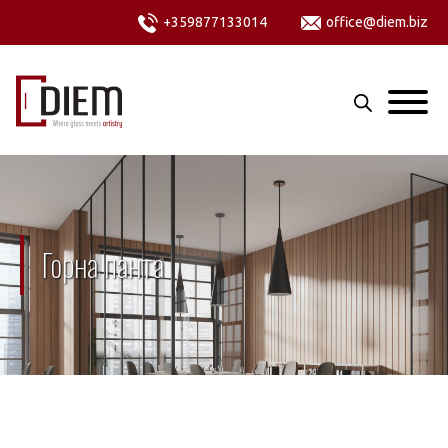
+359877133014
office@diem.biz
Горна панта