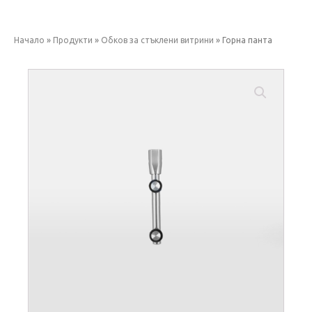
Начало
»
Продукти
»
Обков за стъклени витрини
»
Горна панта