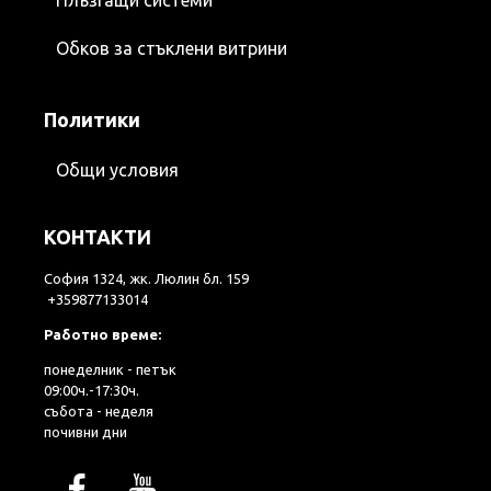
Плъзгащи системи
Обков за стъклени витрини
Политики
Общи условия
КОНТАКТИ
София 1324, жк. Люлин бл. 159
+359877133014
Работно време:
понеделник - петък
09:00ч.-17:30ч.
събота - неделя
почивни дни