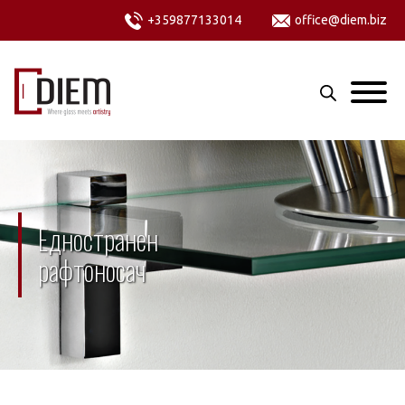
+359877133014
office@diem.biz
Едностранен
рафтоносач